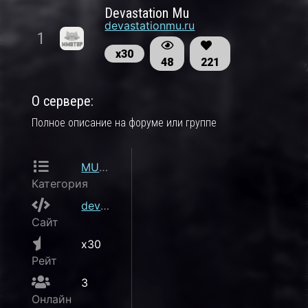
Devastation Mu
devastationmu.ru
1
х30
48
221
О сервере:
Полное описание на форуме или группе
MU Online
Категория
devastationmu.ru
Сайт
x30
Рейт
3
Онлайн