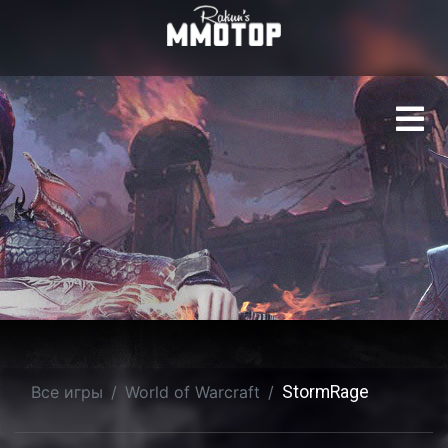
StormRage | World of W
Все игры
World of Warcraft
StormRage