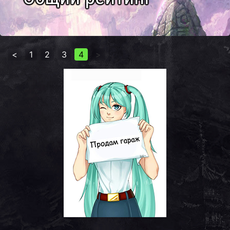
<
1
2
3
4
>