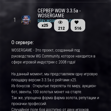
СЕРВЕР WOW 3.3.5a -
WOSERGAME
1
play.wosergame.net
х25
212
516
О сервере:
WOSERGAME - Это проект, созданный под
руководством WG Community, которое находится в
сфере игровой индустрии с 2008 года!
На данный момент, мы представляем одну игровую
площадку версии 3.3.5a с рейтами х25.
Из бонусов : Открытые перелёты по миру, аукцион-
бот, эвенты, 100 золотых монет на старте.
Так же, упрощена форма фарма золота, репутации и
прокачки профессий.
Случайное поле боя доступно от двух игроков.