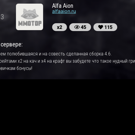
Alfa Aion
alfaaion.ru
3
х2
45
115
 сервере:
ем полюбившаяся и на совесть сделанная сборка 4.6.
рейтами х2 на кач и х4 на крафт вы забудете что такое нудный гри
овичкам бонусы!