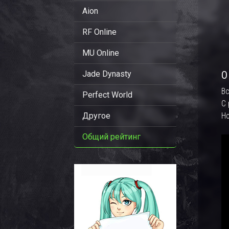
Aion
RF Online
MU Online
Jade Dynasty
О
Вс
Perfect World
С 
Другое
Н
Общий рейтинг