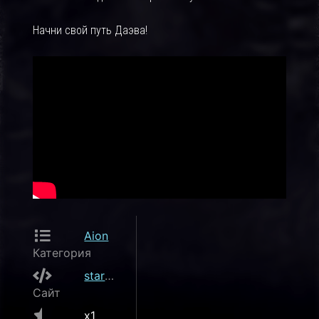
Начни свой путь Даэва!
Aion
Категория
stark-world.ru
Сайт
x1