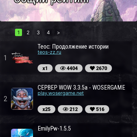
<
1
2
3
4
>
Теос: Продолжение истории
teos-zz.ru
1
х1
4404
2670
СЕРВЕР WOW 3.3.5a - WOSERGAME
play.wosergame.net
2
х25
212
516
EmilyPw-1.5.5