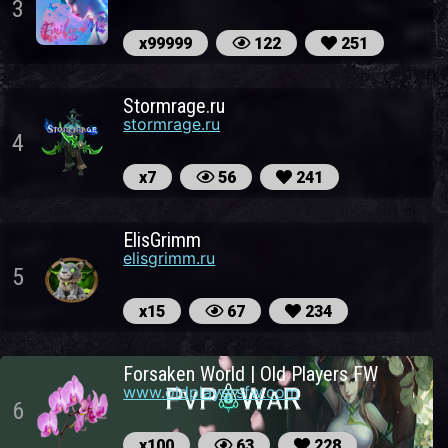
3
х99999
122
251
Stormrage.ru
stormrage.ru
4
х7
56
241
ElisGrimm
elisgrimm.ru
5
х15
67
234
Forsaken World | Old Players FW
www.oldplayersfw.com
6
х100
63
228