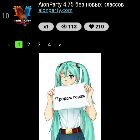
AionParty 4.75 без новых классов
aionparty.com
10
х1
113
210
<
1
2
3
4
>