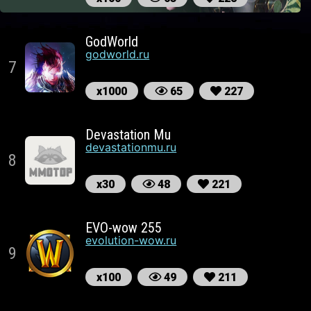
GodWorld
godworld.ru
7
х1000
65
227
Devastation Mu
devastationmu.ru
8
х30
48
221
EVO-wow 255
evolution-wow.ru
9
х100
49
211